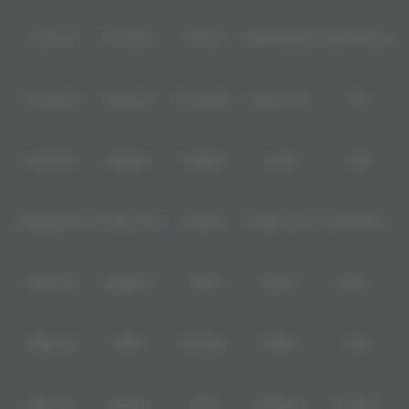
dan paham teknis sekarang juga!
Level Up
Fat Panda
PG Soft
PragmaticPlay
Microgaming
Slot Mania
Habanero
5G Games
Nolimit City
TTG
Askmeslot
Playtech
PlayStar
Live22
CQ9
Spadegaming
PP 98% RTP
FastSpin
Penguin King
SimplePlay
Booming
Yggdrasil
GMW
BigPot
Reevo
Bgaming
BNG
RedTiger
NetEnt
BTG
Play'n Go
Apparat
Nsoft
Minigame
Evolution