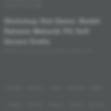
Pengaduan Konsumen
Workshop Slot Demo: Bedah
Rahasia Mekanik PG Soft
Secara Gratis
Memahami cara kerja sebuah game adalah kunci sebelum terjun
langsung. Melalui Workshop Slot Demo, Anda punya kesempatan emas
buat riset secara mendalam tanpa harus mengeluarkan modal. Di sini,
Baca lebih
kami menawarkan simulasi riil fitur PG Soft yang transparan, jadi lo bisa
bedah rahasia mekanik game, mulai dari pola scatter sampai cara kerja
Partner
multiplier, semuanya gratis!
Berdasarkan pengalaman gue mengeksplorasi simulasi ini, pemahaman
kita jadi jauh lebih tajam. Gue juga sempat membandingkannya dengan
pengalaman main di Slot Demo, di mana insting yang sudah terlatih di
IDNPOKER
IDNArcade
UboBet
SABA Sports
SBOBET
workshop beneran ngebantu banget buat baca alur permainan. Kecepatan
server di platform ini juga juara, nggak ada drama lag pas lagi asyik riset.
Di tahun 2026, Google makin menghargai pemain yang cerdas dan
CMD368
NSOFT 88
TFGaming
IDNSLOT
Spin Royal
informatif. Manfaatkan workshop ini sebagai tempat eksperimen yang
aman buat mematangkan strategi lo. Yuk, jadi pemain yang lebih terukur