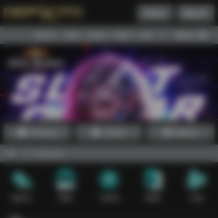
Daftar
Masuk
Menu
Beranda
Sports+
Slots
Casino
Poker
Lotto
Arcade
Fishing
Promosi
Daftar
Masuk
 personal.
Sports+
Slots
Casino
Poker
Lotto