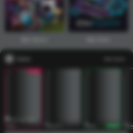
1
2
3
4
5
6
7
8
9
10
11
12
13
14
15
Main Sports+
Main Poker
Casino
Lihat semua
53
201
267
53
IDNLIVE
PragmaticPlay
Evolution
IDNLI