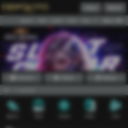
Daftar
Masuk
Menu
Beranda
Sports+
Slots
Casino
Poker
Lotto
Arcade
Fishing
Promosi
Daftar
Masuk
 personal.
Sports+
Slots
Casino
Poker
Lotto