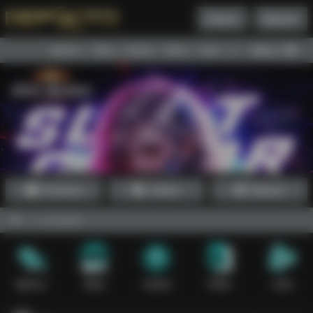
Daftar
Masuk
Menu
Beranda
Sports+
Slots
Casino
Poker
Lotto
Arcade
Fishing
Promosi
Daftar
Masuk
personal.
Sports+
Slots
Casino
Poker
Lotto