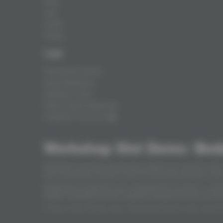
Poker
Lotto
Arcade
Fishing
Legal
Responsible Gaming
Syarat &Ketentuan
Kebijakan Privasi
Referral Syarat &Ketentuan
Pengaduan Konsumen
Workshop Slot Demo: Beda
Memahami cara kerja sebuah game adalah kunci sebelum terjun
kami menawarkan simulasi riil fitur PG Soft yang transparan, jad
Berdasarkan pengalaman gue mengeksplorasi simulasi ini, pem
terlatih di workshop beneran ngebantu banget buat baca alur perm
Di tahun 2026, Google makin menghargai pemain yang cerdas dan
dan paham teknis sekarang juga!