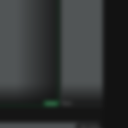
IDNLIVE
Lihat semua