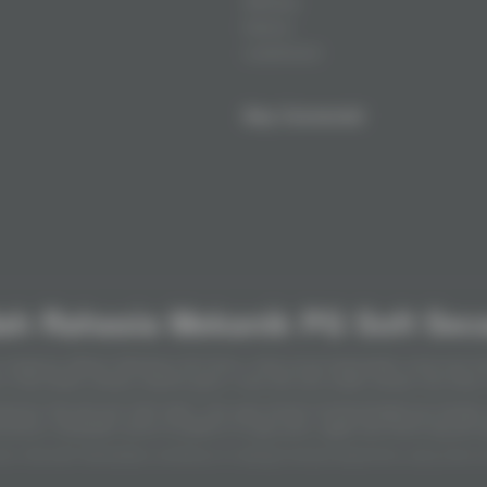
Withdraw
Referral
Leaderboard
Stay Connected
h Rahasia Mekanik PG Soft Seca
 langsung. Melalui Workshop Slot Demo, Anda punya kesempatan emas buat rise
i lo bisa bedah rahasia mekanik game, mulai dari pola scatter sampai cara kerja m
ahaman kita jadi jauh lebih tajam. Gue juga sempat membandingkannya dengan
ainan. Kecepatan server di platform ini juga juara, nggak ada drama lag pas lag
 informatif. Manfaatkan workshop ini sebagai tempat eksperimen yang aman bua