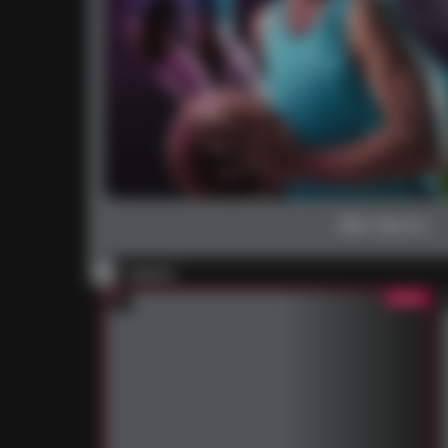
Main Sports+
Casino
53