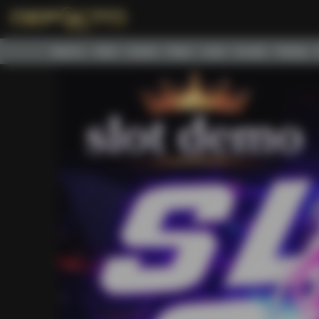
Beranda
Sports+
Slots
Casino
Poker
Lotto
Arcade
Fishing