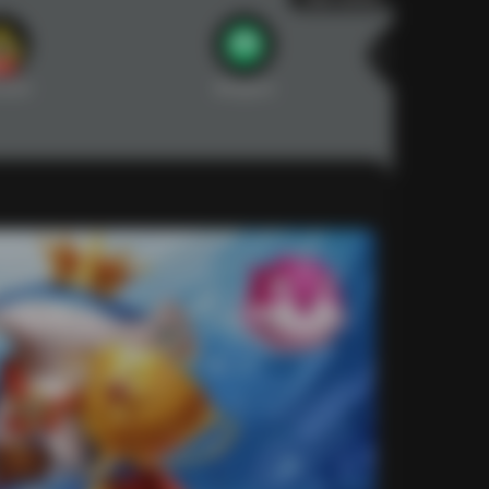
eslot
Minigame
Micro