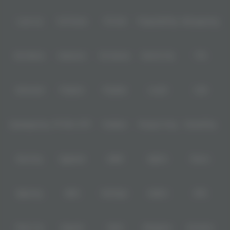
dan paham teknis sekarang juga!
Level Up
Fat Panda
PG Soft
PragmaticPlay
Microgaming
Slot Mania
Habanero
5G Games
Nolimit City
TTG
Askmeslot
Playtech
PlayStar
Live22
CQ9
Spadegaming
PP 98% RTP
FastSpin
Penguin King
SimplePlay
Booming
Yggdrasil
GMW
BigPot
Reevo
Bgaming
BNG
RedTiger
NetEnt
BTG
Play'n Go
Apparat
Nsoft
Minigame
Evolution