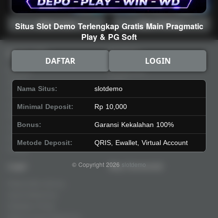
Main Lotto
Main Fishing
Situs Slot Demo Terlengkap Gratis Main Pragmatic
Play & PG Soft
Quick Links
slotdemo
DAFTAR
LOGIN
Beranda
Tentang Kami
Sports+
Footer
Nama Situs:
slotdemo
Slots
Contact
Casino
Deposit
Minimal Deposit:
Rp 10,000
Poker
Withdraw
Bonus:
Garansi Kekalahan 100%
Lotto
Referral
Arcade
Leaderboard
Metode Deposit:
QRIS, Ewallet, Virtual Account
Fishing
© Copyright 2026
slotdemo
Legal
Stay Connected
Responsible Gaming
Syarat &Ketentuan
Kebijakan Privasi
Referral Syarat &Ketentuan