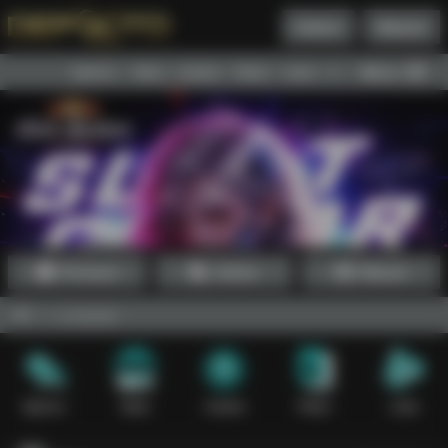
Daftar
Masuk
Menu
Beranda
Sports+
Slots
Casino
Poker
Lotto
Arcade
Fishing
Promosi
Daftar
Masuk
personal.
Sports+
Slots
Casino
Poker
Lotto